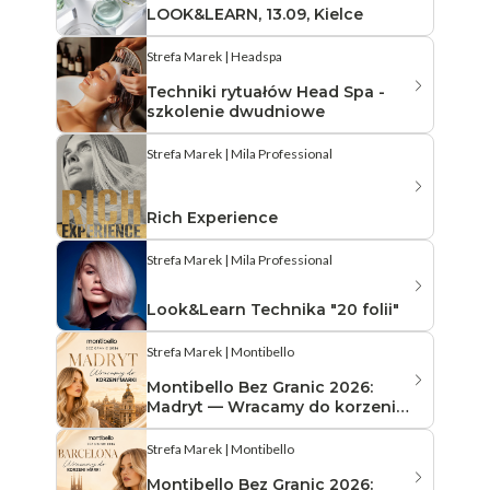
LOOK&LEARN, 13.09, Kielce
Strefa Marek | Headspa
Techniki rytuałów Head Spa -
szkolenie dwudniowe
Strefa Marek | Mila Professional
Rich Experience
Strefa Marek | Mila Professional
Look&Learn Technika "20 folii"
Strefa Marek | Montibello
Montibello Bez Granic 2026:
Madryt — Wracamy do korzeni
marki
Strefa Marek | Montibello
Montibello Bez Granic 2026: