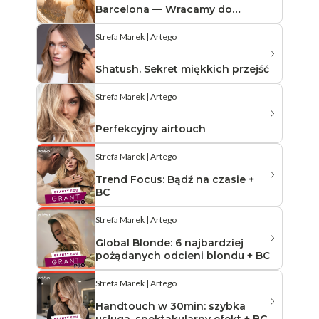
Barcelona — Wracamy do
korzeni marki
Strefa Marek | Artego
Shatush. Sekret miękkich przejść
Strefa Marek | Artego
Perfekcyjny airtouch
Strefa Marek | Artego
Trend Focus: Bądź na czasie +
BC
Strefa Marek | Artego
Global Blonde: 6 najbardziej
pożądanych odcieni blondu + BC
Strefa Marek | Artego
Handtouch w 30min: szybka
usługa, spektakularny efekt + BC