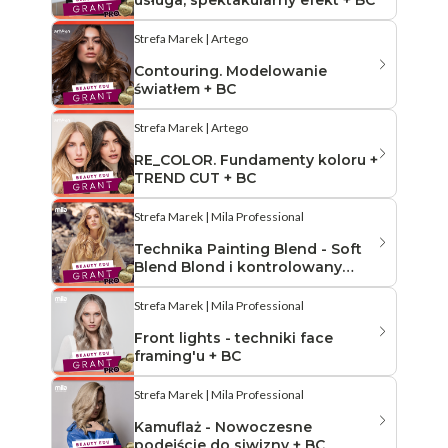
Strefa Marek | Artego
Contouring. Modelowanie
światłem + BC
Strefa Marek | Artego
RE_COLOR. Fundamenty koloru +
TREND CUT + BC
Strefa Marek | Mila Professional
Technika Painting Blend - Soft
Blend Blond i kontrolowany
odrost + BC
Strefa Marek | Mila Professional
Front lights - techniki face
framing'u + BC
Strefa Marek | Mila Professional
Kamuflaż - Nowoczesne
podejście do siwizny + BC