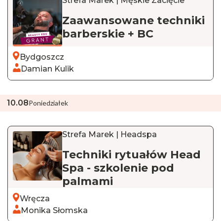
Strefa Marek | Męskie Zacięcie
Zaawansowane techniki
barberskie + BC
Bydgoszcz
Damian Kulik
10
.
08
Poniedziałek
Strefa Marek | Headspa
Techniki rytuałów Head
Spa - szkolenie pod
palmami
Wręcza
Monika Słomska