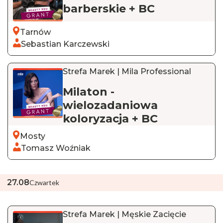
barberskie + BC
Tarnów
Sebastian Karczewski
Strefa Marek | Mila Professional
Milaton -
wielozadaniowa
koloryzacja + BC
Mosty
Tomasz Woźniak
27
.
08
Czwartek
Strefa Marek | Męskie Zacięcie