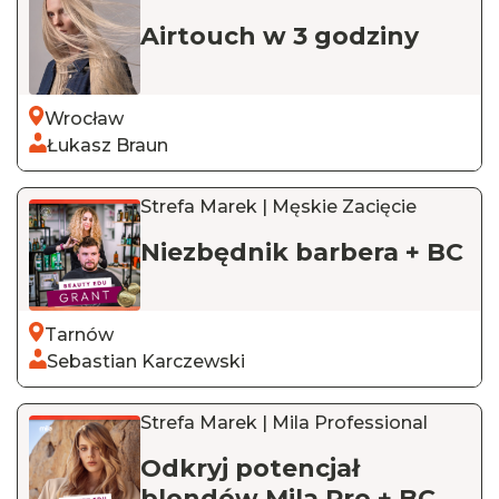
Airtouch w 3 godziny
Wrocław
Łukasz Braun
Strefa Marek | Męskie Zacięcie
Niezbędnik barbera + BC
Tarnów
Sebastian Karczewski
Strefa Marek | Mila Professional
Odkryj potencjał
blondów Mila Pro + BC