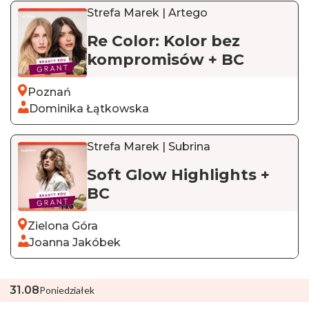
Strefa Marek | Artego
Re Color: Kolor bez
kompromisów + BC
Poznań
Dominika Łątkowska
Strefa Marek | Subrina
Soft Glow Highlights +
BC
Zielona Góra
Joanna Jakóbek
31
.
08
Poniedziałek