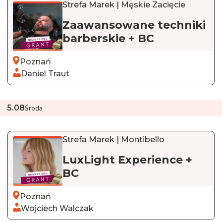
Strefa Marek | Męskie Zacięcie
Zaawansowane techniki
barberskie + BC
Poznań
Daniel Traut
5
.
08
Środa
Strefa Marek | Montibello
LuxLight Experience +
BC
Poznań
Wojciech Walczak