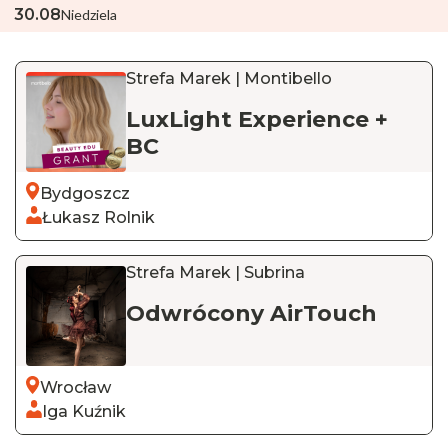
30
.
08
Niedziela
Strefa Marek | Montibello
LuxLight Experience +
BC
Bydgoszcz
Łukasz Rolnik
Strefa Marek | Subrina
Odwrócony AirTouch
Wrocław
Iga Kuźnik