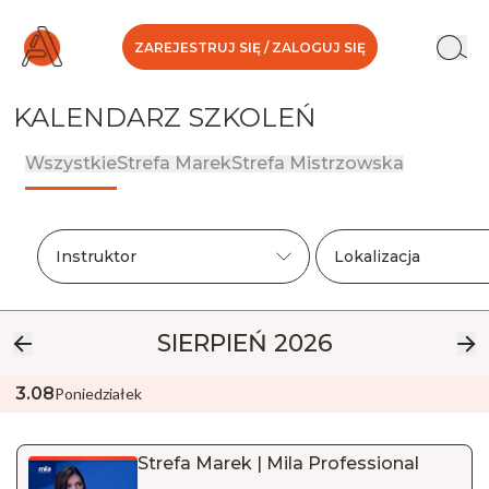
ZAREJESTRUJ SIĘ / ZALOGUJ SIĘ
KALENDARZ SZKOLEŃ
Wszystkie
Strefa Marek
Strefa Mistrzowska
Instruktor
Lokalizacja
SIERPIEŃ
2026
3
.
08
Poniedziałek
Strefa Marek | Mila Professional