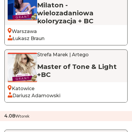
Milaton -
wielozadaniowa
koloryzacja + BC
Warszawa
Łukasz Braun
Strefa Marek | Artego
Master of Tone & Light
+BC
Katowice
Dariusz Adamowski
4
.
08
Wtorek