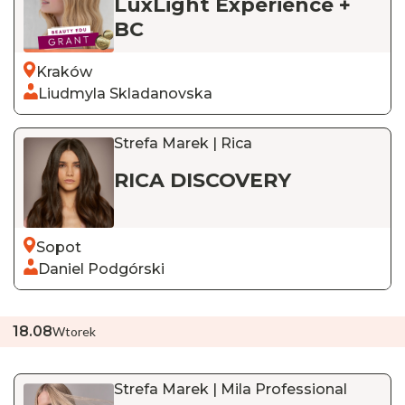
LuxLight Experience +
BC
Kraków
Liudmyla Skladanovska
Strefa Marek | Rica
RICA DISCOVERY
Sopot
Daniel Podgórski
18
.
08
Wtorek
Strefa Marek | Mila Professional