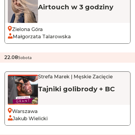
Airtouch w 3 godziny
Zielona Góra
Małgorzata Talarowska
22
.
08
Sobota
Strefa Marek | Męskie Zacięcie
Tajniki golibrody + BC
Warszawa
Jakub Wielicki