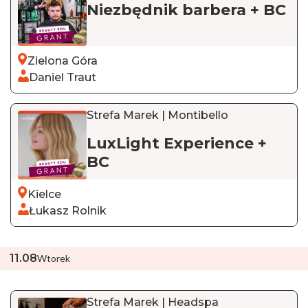
Niezbędnik barbera + BC
Zielona Góra
Daniel Traut
Strefa Marek | Montibello
LuxLight Experience +
BC
Kielce
Łukasz Rolnik
11
.
08
Wtorek
Strefa Marek | Headspa